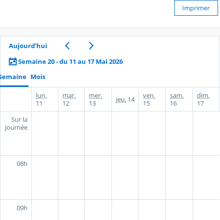
Imprimer
Aujourd’hui
Semaine 20 - du 11 au 17 Mai 2026
Semaine
Mois
lun.
mar.
mer.
ven.
sam.
dim.
jeu.
14
11
12
13
15
16
17
Sur la
journée
08h
09h