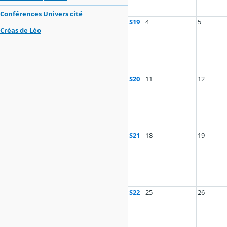
Conférences Univers cité
S19
4
5
Créas de Léo
S20
11
12
S21
18
19
S22
25
26