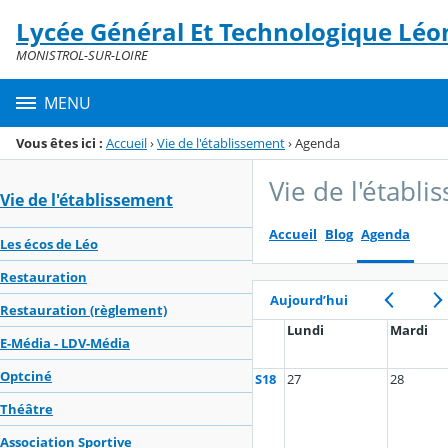
Panneau de gestion des cookies
Lycée Général Et Technologique Lé
Menu de la rubrique
Contenu
MONISTROL-SUR-LOIRE
MENU
Vous êtes ici :
Accueil
›
Vie de l'établissement
›
Agenda
Vie de l'établ
Vie de l'établissement
Accueil
Blog
Agenda
Les écos de Léo
Restauration
Aujourd’hui
Restauration (règlement)
Lundi
Mardi
E-Média - LDV-Média
Optciné
S18
27
28
Théâtre
Association Sportive