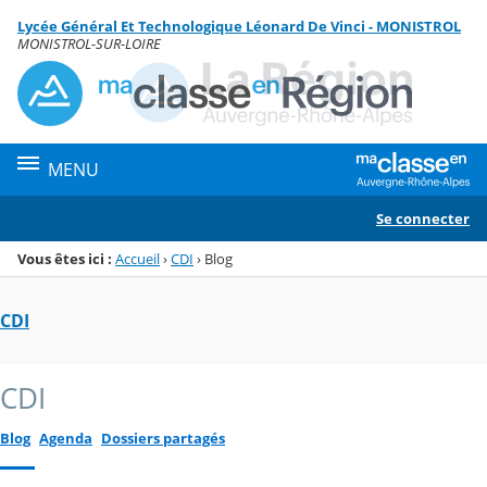
Panneau de gestion des cookies
Lycée Général Et Technologique Léonard De Vinci - MONISTROL
Menu de la rubrique
Contenu
MONISTROL-SUR-LOIRE
MENU
Se connecter
Vous êtes ici :
Accueil
›
CDI
›
Blog
CDI
CDI
Blog
Agenda
Dossiers partagés