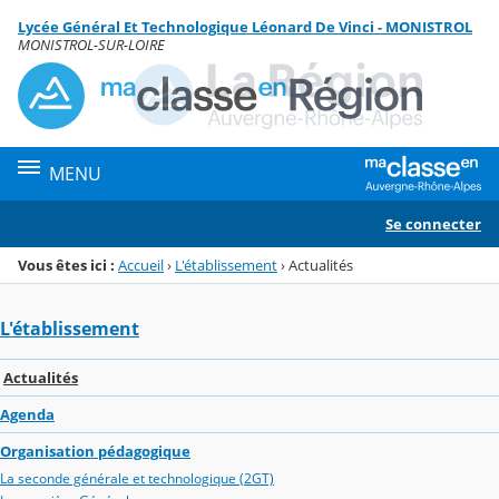
Panneau de gestion des cookies
Lycée Général Et Technologique Léonard De Vinci - MONISTROL
Menu de la rubrique
Contenu
MONISTROL-SUR-LOIRE
MENU
Se connecter
Vous êtes ici :
Accueil
›
L'établissement
›
Actualités
L'établissement
Actualités
Agenda
Organisation pédagogique
La seconde générale et technologique (2GT)