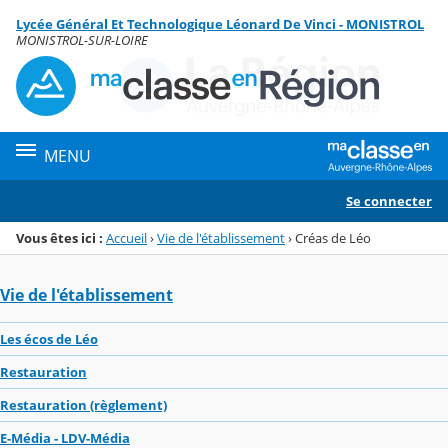
Panneau de gestion des cookies
Lycée Général Et Technologique Léonard De Vinci - MONISTROL
Menu de la rubrique
Contenu
MONISTROL-SUR-LOIRE
MENU
Se connecter
Vous êtes ici :
Accueil
›
Vie de l'établissement
›
Créas de Léo
Vie de l'établissement
Les écos de Léo
Restauration
Restauration (règlement)
E-Média - LDV-Média