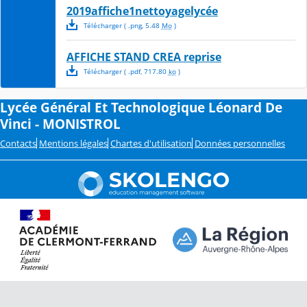
2019affiche1nettoyagelycée
Télécharger
( .
png
,
5.48
Mo
)
AFFICHE STAND CREA reprise
Télécharger
( .
pdf
,
717.80
ko
)
Lycée Général Et Technologique Léonard De
Vinci - MONISTROL
Contacts
Mentions légales
Chartes d'utilisation
Données personnelles