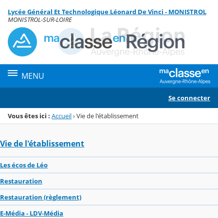
Panneau de gestion des cookies
Lycée Général Et Technologique Léonard De Vinci - MONISTROL
Menu de la rubrique
Contenu
MONISTROL-SUR-LOIRE
MENU
Se connecter
Vous êtes ici :
Accueil
›
Vie de l'établissement
Vie de l'établissement
Les écos de Léo
Restauration
Restauration (règlement)
E-Média - LDV-Média