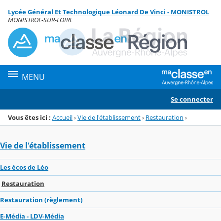
Panneau de gestion des cookies
Lycée Général Et Technologique Léonard De Vinci - MONISTROL
Menu de la rubrique
Contenu
MONISTROL-SUR-LOIRE
MENU
Se connecter
Vous êtes ici :
Accueil
›
Vie de l'établissement
›
Restauration
›
Vie de l'établissement
Les écos de Léo
Restauration
Restauration (règlement)
E-Média - LDV-Média