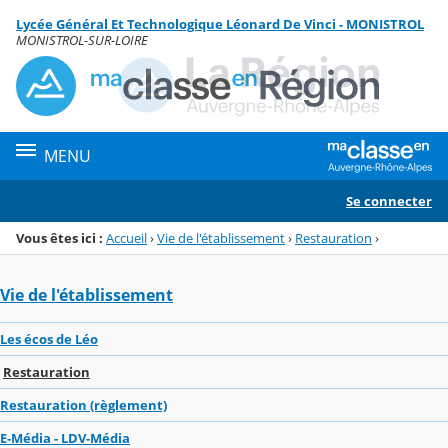
Panneau de gestion des cookies
Lycée Général Et Technologique Léonard De Vinci - MONISTROL
Menu de la rubrique
Contenu
MONISTROL-SUR-LOIRE
MENU
Se connecter
Vous êtes ici :
Accueil
›
Vie de l'établissement
›
Restauration
›
Vie de l'établissement
Les écos de Léo
Restauration
Restauration (règlement)
E-Média - LDV-Média